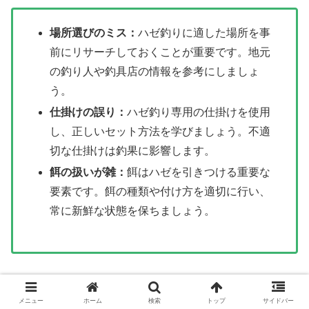
場所選びのミス：
ハゼ釣りに適した場所を事
前にリサーチしておくことが重要です。地元
の釣り人や釣具店の情報を参考にしましょ
う。
仕掛けの誤り：
ハゼ釣り専用の仕掛けを使用
し、正しいセット方法を学びましょう。不適
切な仕掛けは釣果に影響します。
餌の扱いが雑：
餌はハゼを引きつける重要な
要素です。餌の種類や付け方を適切に行い、
常に新鮮な状態を保ちましょう。
これらのミスを避けるためには、事前の準備と練習が大切
です。
メニュー
ホーム
検索
トップ
サイドバー