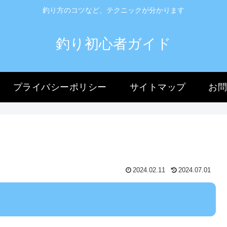
釣り方のコツなど、テクニックが分かります
釣り初心者ガイド
プライバシーポリシー
サイトマップ
お
2024.02.11
2024.07.01