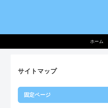
ホーム
サイトマップ
固定ページ