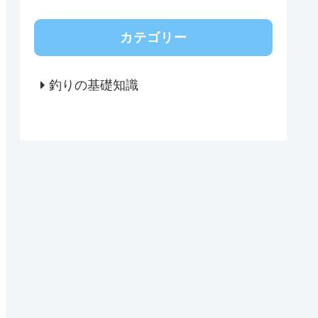
カテゴリー
釣りの基礎知識