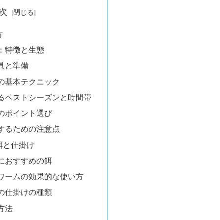
次
方
：特徴と生態
具と準備
の基本テクニック
るベストシーズンと時間帯
のポイント選び
するための注意点
餌と仕掛け
におすすめの餌
ワームの効果的な使い方
の仕掛けの種類
方法