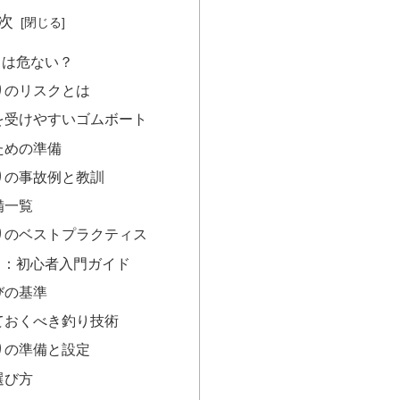
次
りは危ない？
りのリスクとは
を受けやすいゴムボート
ための準備
りの事故例と教訓
備一覧
りのベストプラクティス
り：初心者入門ガイド
びの基準
ておくべき釣り技術
りの準備と設定
選び方