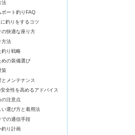
方法
ボート釣りFAQ
適に釣りをするコツ
りの快適な座り方
り方法
た釣り戦略
ための装備選び
対策
管とメンテナンス
の安全性を高めるアドバイス
めの注意点
しい選び方と着用法
りでの通信手段
い釣り計画